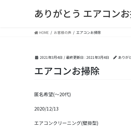
コ
ナ
ありがとう エアコン
ン
ビ
テ
ゲ
ン
ー
ツ
シ
HOME
お客様の声
エアコンお掃除
に
ョ
移
ン
動
に
2021年3月4日
/ 最終更新日 :
2021年3月4日
ありが
移
動
エアコンお掃除
匿名希望(〜20代)
2020/12/13
エアコンクリーニング(壁掛型)