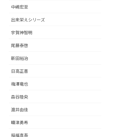
中嶋宏至
出来栄えシリーズ
宇賀神智明
尾藤泰啓
新田裕治
日高正喜
梅澤竜也
森谷陸央
渡井由佳
疇津勇希
稲福真吾