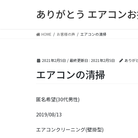
コ
ナ
ありがとう エアコン
ン
ビ
テ
ゲ
ン
ー
ツ
シ
HOME
お客様の声
エアコンの清掃
に
ョ
移
ン
動
に
2021年2月5日
/ 最終更新日 :
2021年2月5日
ありが
移
動
エアコンの清掃
匿名希望(30代男性)
2019/08/13
エアコンクリーニング(壁掛型)