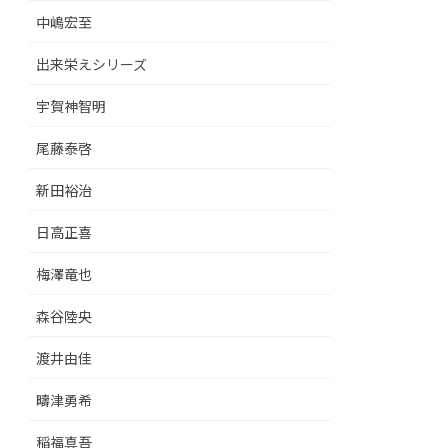
中嶋宏至
出来栄えシリーズ
宇賀神智明
尾藤泰啓
新田裕治
日高正喜
梅澤竜也
森谷陸央
渡井由佳
疇津勇希
稲福真吾