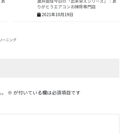
：あ
渡井由佳今日の「出来栄えシリーズ」：あ
りがとうエアコンお掃除専門店
2021年10月19日
リーニング
ん。
※
が付いている欄は必須項目です