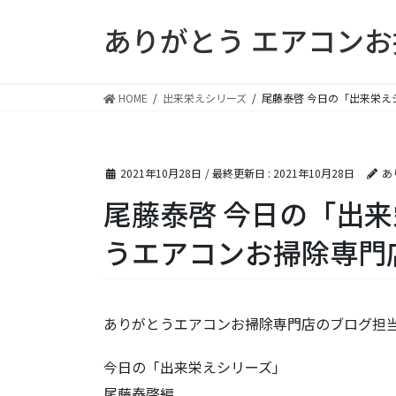
コ
ナ
ありがとう エアコン
ン
ビ
テ
ゲ
ン
ー
ツ
シ
HOME
出来栄えシリーズ
尾藤泰啓 今日の「出来栄
に
ョ
移
ン
動
に
2021年10月28日
/ 最終更新日 :
2021年10月28日
あ
移
動
尾藤泰啓 今日の「出
うエアコンお掃除専門
ありがとうエアコンお掃除専門店のブログ担
今日の「出来栄えシリーズ」
尾藤泰啓編