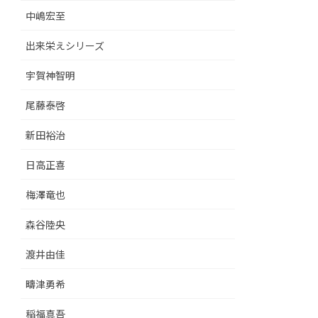
中嶋宏至
出来栄えシリーズ
宇賀神智明
尾藤泰啓
新田裕治
日高正喜
梅澤竜也
森谷陸央
渡井由佳
疇津勇希
稲福真吾