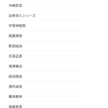
中嶋宏至
出来栄えシリーズ
宇賀神智明
尾藤泰啓
新田裕治
日高正喜
梅澤竜也
森谷陸央
渡井由佳
疇津勇希
稲福真吾