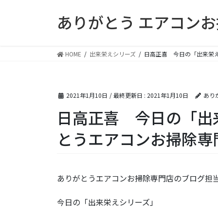
コ
ナ
ありがとう エアコン
ン
ビ
テ
ゲ
ン
ー
ツ
シ
HOME
出来栄えシリーズ
日高正喜 今日の「出来栄
に
ョ
移
ン
動
に
2021年1月10日
/ 最終更新日 :
2021年1月10日
あり
移
動
日高正喜 今日の「出
とうエアコンお掃除専
ありがとうエアコンお掃除専門店のブログ担
今日の「出来栄えシリーズ」