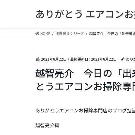
コ
ナ
ありがとう エアコン
ン
ビ
テ
ゲ
ン
ー
ツ
シ
HOME
出来栄えシリーズ
越智亮介 今日の「出来栄
に
ョ
移
ン
動
に
2021年8月22日
/ 最終更新日 :
2021年8月22日
あり
移
動
越智亮介 今日の「出
とうエアコンお掃除専
ありがとうエアコンお掃除専門店のブログ担当
越智亮介編