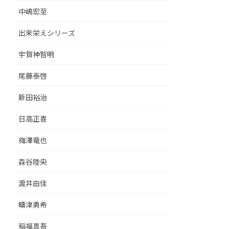
中嶋宏至
出来栄えシリーズ
宇賀神智明
尾藤泰啓
新田裕治
日高正喜
梅澤竜也
森谷陸央
渡井由佳
疇津勇希
稲福真吾