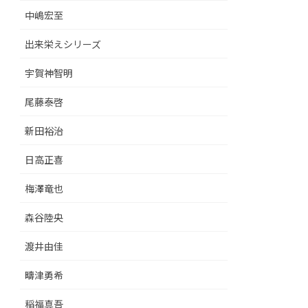
中嶋宏至
出来栄えシリーズ
宇賀神智明
尾藤泰啓
新田裕治
日高正喜
梅澤竜也
森谷陸央
渡井由佳
疇津勇希
稲福真吾