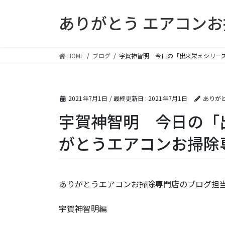
コ
ナ
ありがとう エアコン
ン
ビ
テ
ゲ
ン
ー
ツ
シ
HOME
ブログ
宇賀神智明 今日の「出来栄えシリー
に
ョ
移
ン
動
に
2021年7月1日
/ 最終更新日 :
2021年7月1日
ありが
移
動
宇賀神智明 今日の「
がとうエアコンお掃除
ありがとうエアコンお掃除専門店のブログ担当
宇賀神智明編