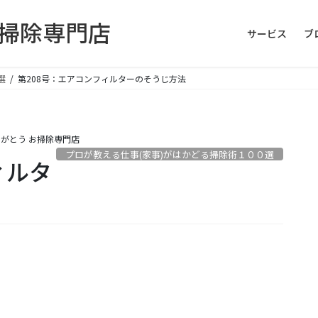
お掃除専門店
サービス
ブ
選
第208号：エアコンフィルターのそうじ方法
がとう お掃除専門店
プロが教える仕事(家事)がはかどる掃除術１００選
ィルタ