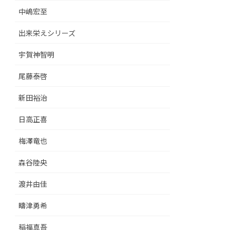
中嶋宏至
出来栄えシリーズ
宇賀神智明
尾藤泰啓
新田裕治
日高正喜
梅澤竜也
森谷陸央
渡井由佳
疇津勇希
稲福真吾