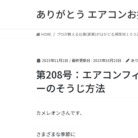
コ
ナ
ありがとう エアコン
ン
ビ
テ
ゲ
ン
ー
ツ
シ
HOME
プロが教える仕事(家事)がはかどる掃除術１００
に
ョ
移
ン
動
に
2023年11月1日
/ 最終更新日 :
2023年10月23日
あり
移
動
第208号：エアコンフ
ーのそうじ方法
カメレオンさんです、
さまざまな季節に