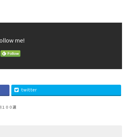
ollow me!
twitter
術１００選