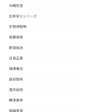
中嶋宏至
出来栄えシリーズ
宇賀神智明
尾藤泰啓
新田裕治
日高正喜
梅澤竜也
森谷陸央
渡井由佳
疇津勇希
稲福真吾