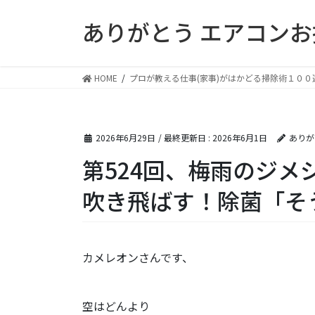
コ
ナ
ありがとう エアコン
ン
ビ
テ
ゲ
ン
ー
ツ
シ
HOME
プロが教える仕事(家事)がはかどる掃除術１００
に
ョ
移
ン
動
に
2026年6月29日
/ 最終更新日 :
2026年6月1日
ありが
移
動
第524回、梅雨のジメ
吹き飛ばす！除菌「そ
カメレオンさんです、
空はどんより