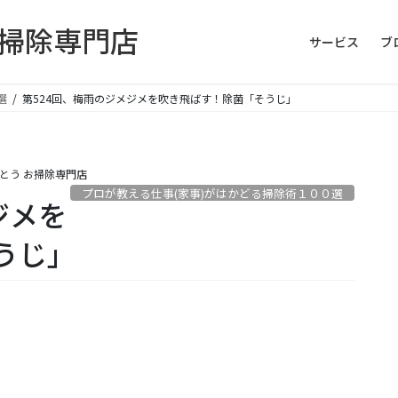
お掃除専門店
サービス
ブ
選
第524回、梅雨のジメジメを吹き飛ばす！除菌「そうじ」
とう お掃除専門店
プロが教える仕事(家事)がはかどる掃除術１００選
ジメを
うじ」