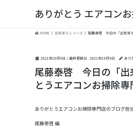
コ
ナ
ありがとう エアコン
ン
ビ
テ
ゲ
ン
ー
ツ
シ
HOME
出来栄えシリーズ
尾藤泰啓 今日の「出来栄
に
ョ
移
ン
動
に
2021年10月9日
/ 最終更新日 :
2021年10月9日
あり
移
動
尾藤泰啓 今日の「出
とうエアコンお掃除専
ありがとうエアコンお掃除専門店のブログ担当
尾藤泰啓 編