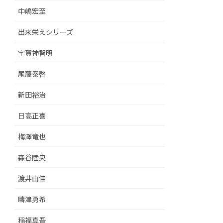
中嶋宏至
出来栄えシリーズ
宇賀神智明
尾藤泰啓
新田裕治
日高正喜
梅澤竜也
森谷陸央
渡井由佳
疇津勇希
稲福真吾