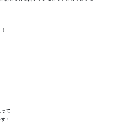
す！
よって
です！