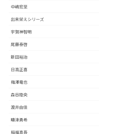
中嶋宏至
出来栄えシリーズ
宇賀神智明
尾藤泰啓
新田裕治
日高正喜
梅澤竜也
森谷陸央
渡井由佳
疇津勇希
稲福真吾