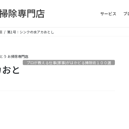
お掃除専門店
サービス
ブ
選
第1号：シンクの水アカおとし
とう お掃除専門店
プロが教える仕事(家事)がはかどる掃除術１００選
カおと