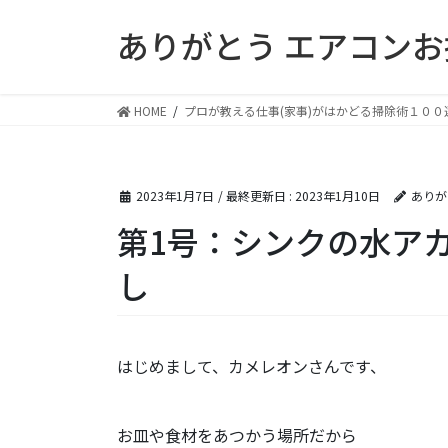
コ
ナ
ありがとう エアコン
ン
ビ
テ
ゲ
ン
ー
ツ
シ
HOME
プロが教える仕事(家事)がはかどる掃除術１００
に
ョ
移
ン
動
に
2023年1月7日
/ 最終更新日 :
2023年1月10日
ありが
移
動
第1号：シンクの水ア
し
はじめまして、カメレオンさんです、
お皿や食材をあつかう場所だから