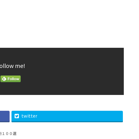
ollow me!
twitter
術１００選