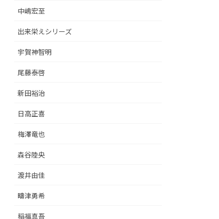
中嶋宏至
出来栄えシリーズ
宇賀神智明
尾藤泰啓
新田裕治
日高正喜
梅澤竜也
森谷陸央
渡井由佳
疇津勇希
稲福真吾