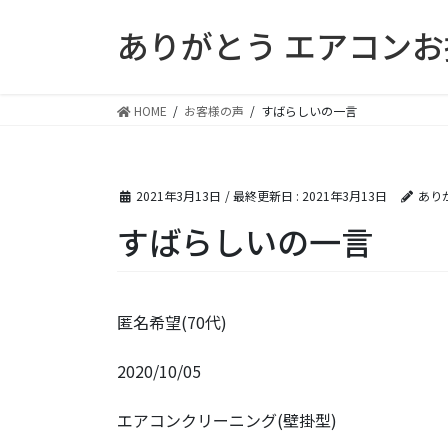
コ
ナ
ありがとう エアコン
ン
ビ
テ
ゲ
ン
ー
ツ
シ
HOME
お客様の声
すばらしいの一言
に
ョ
移
ン
動
に
2021年3月13日
/ 最終更新日 :
2021年3月13日
あり
移
動
すばらしいの一言
匿名希望(70代)
2020/10/05
エアコンクリーニング(壁掛型)