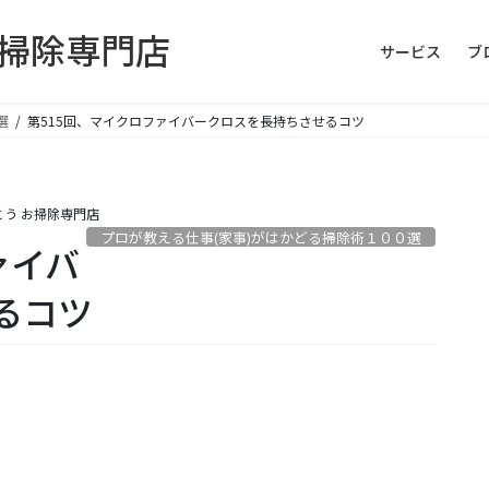
お掃除専門店
サービス
ブ
選
第515回、マイクロファイバークロスを長持ちさせるコツ
とう お掃除専門店
プロが教える仕事(家事)がはかどる掃除術１００選
ァイバ
るコツ