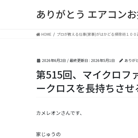
コ
ナ
ありがとう エアコン
ン
ビ
テ
ゲ
ン
ー
ツ
シ
HOME
プロが教える仕事(家事)がはかどる掃除術１００
に
ョ
移
ン
動
に
2026年6月2日
/ 最終更新日 :
2026年5月1日
ありが
移
動
第515回、マイクロフ
ークロスを長持ちさせ
カメレオンさんです、
家じゅうの