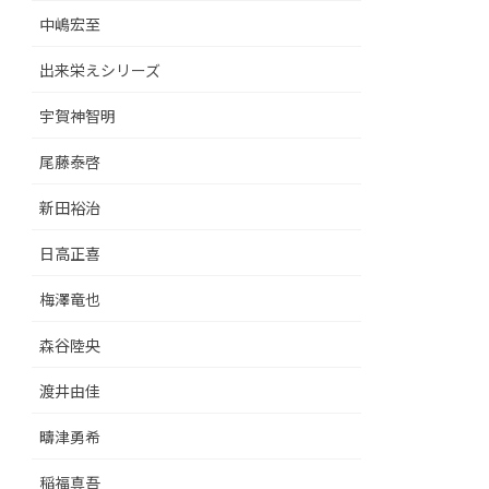
中嶋宏至
出来栄えシリーズ
宇賀神智明
尾藤泰啓
新田裕治
日高正喜
梅澤竜也
森谷陸央
渡井由佳
疇津勇希
稲福真吾