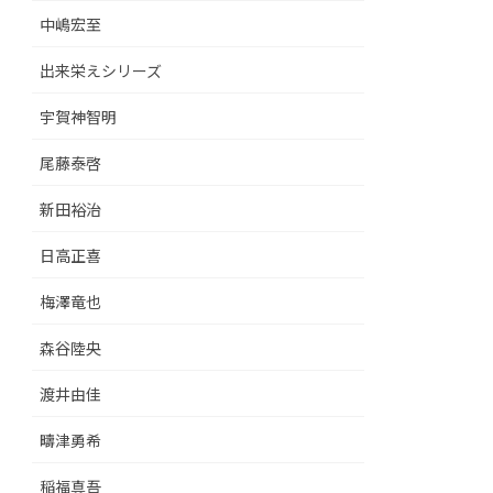
中嶋宏至
出来栄えシリーズ
宇賀神智明
尾藤泰啓
新田裕治
日高正喜
梅澤竜也
森谷陸央
渡井由佳
疇津勇希
稲福真吾