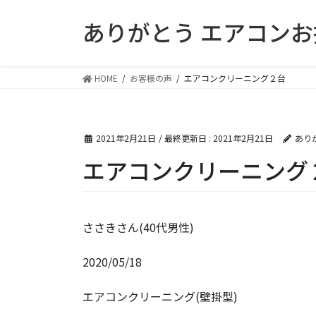
コ
ナ
ありがとう エアコン
ン
ビ
テ
ゲ
ン
ー
ツ
シ
HOME
お客様の声
エアコンクリーニング２台
に
ョ
移
ン
動
に
2021年2月21日
/ 最終更新日 :
2021年2月21日
あり
移
動
エアコンクリーニング
ささきさん(40代男性)
2020/05/18
エアコンクリーニング(壁掛型)