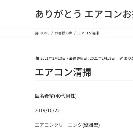
コ
ナ
ありがとう エアコン
ン
ビ
テ
ゲ
ン
ー
ツ
シ
HOME
お客様の声
エアコン清掃
に
ョ
移
ン
動
に
2021年2月13日
/ 最終更新日 :
2021年2月13日
あり
移
動
エアコン清掃
匿名希望(40代男性)
2019/10/22
エアコンクリーニング(壁掛型)