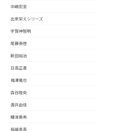
中嶋宏至
出来栄えシリーズ
宇賀神智明
尾藤泰啓
新田裕治
日高正喜
梅澤竜也
森谷陸央
渡井由佳
疇津勇希
稲福真吾