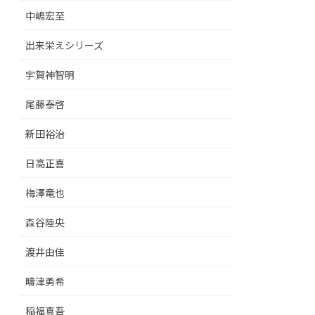
中嶋宏至
出来栄えシリーズ
宇賀神智明
尾藤泰啓
新田裕治
日高正喜
梅澤竜也
森谷陸央
渡井由佳
疇津勇希
稲福真吾