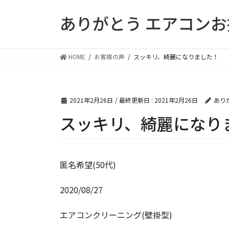
コ
ナ
ありがとう エアコン
ン
ビ
テ
ゲ
ン
ー
ツ
シ
HOME
お客様の声
スッキリ、綺麗になりました！
に
ョ
移
ン
動
に
2021年2月26日
/ 最終更新日 :
2021年2月26日
あり
移
動
スッキリ、綺麗になり
匿名希望(50代)
2020/08/27
エアコンクリーニング(壁掛型)