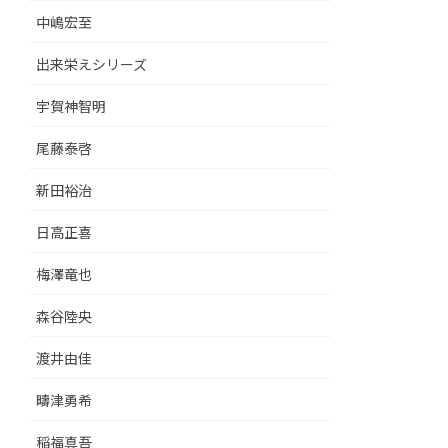
中嶋宏至
出来栄えシリーズ
宇賀神智明
尾藤泰啓
新田裕治
日高正喜
梅澤竜也
森谷陸央
渡井由佳
疇津勇希
稲福真吾