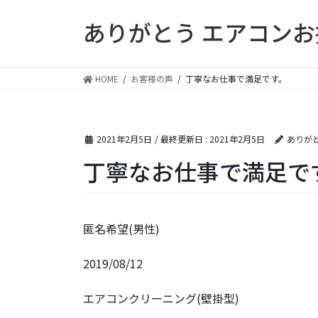
コ
ナ
ありがとう エアコン
ン
ビ
テ
ゲ
ン
ー
ツ
シ
HOME
お客様の声
丁寧なお仕事で満足です。
に
ョ
移
ン
動
に
2021年2月5日
/ 最終更新日 :
2021年2月5日
ありが
移
動
丁寧なお仕事で満足で
匿名希望(男性)
2019/08/12
エアコンクリーニング(壁掛型)