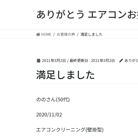
コ
ナ
ありがとう エアコン
ン
ビ
テ
ゲ
ン
ー
ツ
シ
HOME
お客様の声
満足しました
に
ョ
移
ン
動
に
2021年3月2日
/ 最終更新日 :
2021年3月2日
ありが
移
動
満足しました
ののさん(50代)
2020/11/02
エアコンクリーニング(壁掛型)