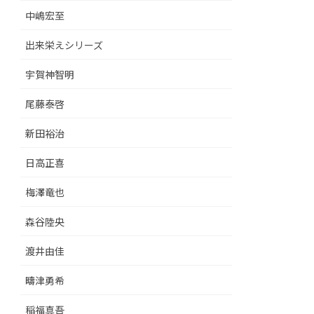
中嶋宏至
出来栄えシリーズ
宇賀神智明
尾藤泰啓
新田裕治
日高正喜
梅澤竜也
森谷陸央
渡井由佳
疇津勇希
稲福真吾