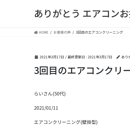
コ
ナ
ありがとう エアコン
ン
ビ
テ
ゲ
ン
ー
ツ
シ
HOME
お客様の声
3回目のエアコンクリーニング
に
ョ
移
ン
動
に
2021年3月17日
/ 最終更新日 :
2021年3月17日
あり
移
動
3回目のエアコンクリ
らいさん(50代)
2021/01/11
エアコンクリーニング(壁掛型)