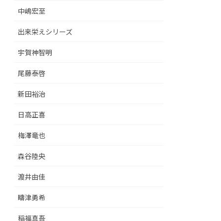
中嶋宏至
出来栄えシリーズ
宇賀神智明
尾藤泰啓
新田裕治
日高正喜
梅澤竜也
森谷陸央
渡井由佳
疇津勇希
稲福真吾