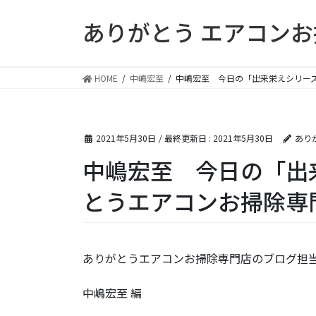
コ
ナ
ありがとう エアコン
ン
ビ
テ
ゲ
ン
ー
ツ
シ
HOME
中嶋宏至
中嶋宏至 今日の「出来栄えシリー
に
ョ
移
ン
動
に
2021年5月30日
/ 最終更新日 :
2021年5月30日
あり
移
動
中嶋宏至 今日の「出
とうエアコンお掃除専
ありがとうエアコンお掃除専門店のブログ担当
中嶋宏至 編