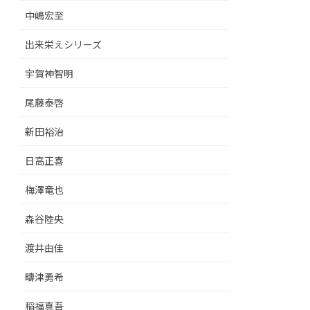
中嶋宏至
出来栄えシリーズ
宇賀神智明
尾藤泰啓
新田裕治
日高正喜
梅澤竜也
森谷陸央
渡井由佳
疇津勇希
稲福真吾