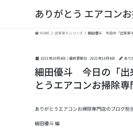
コ
ナ
ありがとう エアコン
ン
ビ
テ
ゲ
ン
ー
ツ
シ
HOME
出来栄えシリーズ
細田優斗 今日の「出来栄
に
ョ
移
ン
動
に
2021年10月4日
/ 最終更新日 :
2021年10月4日
あり
移
動
細田優斗 今日の「出
とうエアコンお掃除専
ありがとうエアコンお掃除専門店のブログ担当
細田優斗 編