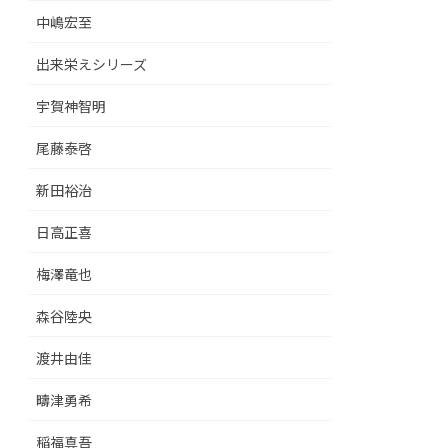
中嶋宏至
出来栄えシリーズ
宇賀神智明
尾藤泰啓
新田裕治
日高正喜
梅澤竜也
森谷陸央
渡井由佳
疇津勇希
稲福真吾