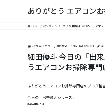
コ
ナ
ありがとう エアコン
ン
ビ
テ
ゲ
ン
ー
ツ
シ
HOME
出来栄えシリーズ
細田優斗 今日の「出来栄
に
ョ
移
ン
動
に
2021年10月20日
/ 最終更新日 :
2021年10月20日
あ
移
動
細田優斗 今日の「出
うエアコンお掃除専門
ありがとうエアコンお掃除専門店のブログ担
今日の「出来栄えシリーズ」
細田優斗編