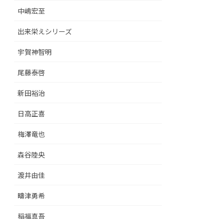
中嶋宏至
出来栄えシリーズ
宇賀神智明
尾藤泰啓
新田裕治
日高正喜
梅澤竜也
森谷陸央
渡井由佳
疇津勇希
稲福真吾