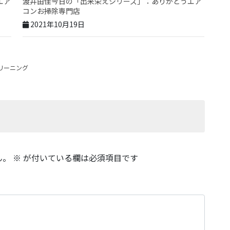
エア
渡井由佳今日の「出来栄えシリーズ」：ありがとうエア
コンお掃除専門店
2021年10月19日
リーニング
ん。
※
が付いている欄は必須項目です