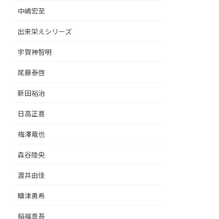
中嶋宏至
出来栄えシリーズ
宇賀神智明
尾藤泰啓
新田裕治
日高正喜
梅澤竜也
森谷陸央
渡井由佳
疇津勇希
稲福真吾