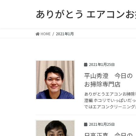
コ
ナ
ありがとう エアコン
ン
ビ
テ
ゲ
ン
ー
ツ
シ
HOME
2021年1月
に
ョ
移
ン
動
に
移
2021年1月25日
動
平山秀澄 今日の
お掃除専門店
ありがとうエアコンお掃除
澄編 ホコリでいっぱいだ
ではエアコンクリーニングか
2021年1月25日
日高正喜 今日の