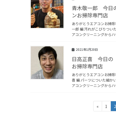
青木敬一郎 今日
ンお掃除専門店
ありがとうエアコンお掃除
一郎 編 汚れがこびりつ
アコンクリーニングからハウ
2021年1月20日
日高正喜 今日の
お掃除専門店
ありがとうエアコンお掃除
喜 編 パーツについた細
アコンクリーニングからハウ
投
ペ
«
1
稿
ー