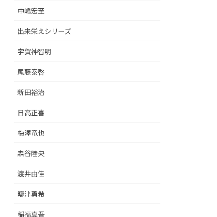
中嶋宏至
出来栄えシリーズ
宇賀神智明
尾藤泰啓
新田裕治
日高正喜
梅澤竜也
森谷陸央
渡井由佳
疇津勇希
稲福真吾