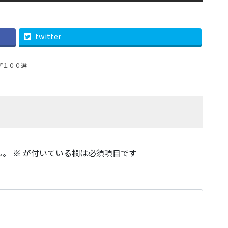
twitter
術１００選
ん。
※
が付いている欄は必須項目です