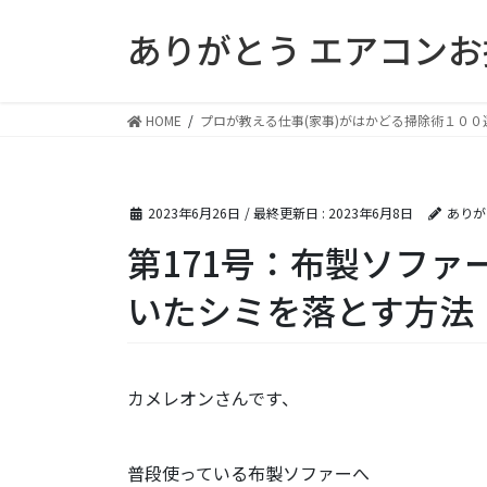
コ
ナ
ありがとう エアコン
ン
ビ
テ
ゲ
ン
ー
ツ
シ
HOME
プロが教える仕事(家事)がはかどる掃除術１００
に
ョ
移
ン
動
に
2023年6月26日
/ 最終更新日 :
2023年6月8日
ありが
移
動
第171号：布製ソファ
いたシミを落とす方法
カメレオンさんです、
普段使っている布製ソファーへ