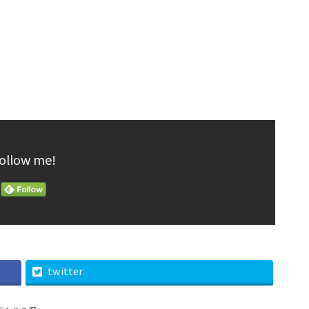
ollow me!
twitter