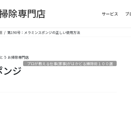
お掃除専門店
サービス
ブ
選
第190号：メラミンスポンジの正しい使用方法
とう お掃除専門店
プロが教える仕事(家事)がはかどる掃除術１００選
ポンジ