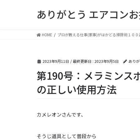
コ
ナ
ありがとう エアコン
ン
ビ
テ
ゲ
ン
ー
ツ
シ
HOME
プロが教える仕事(家事)がはかどる掃除術１００
に
ョ
移
ン
動
に
2023年9月11日
/ 最終更新日 :
2023年9月5日
ありが
移
動
第190号：メラミンス
の正しい使用方法
カメレオンさんです、
そうじ道具として普段から