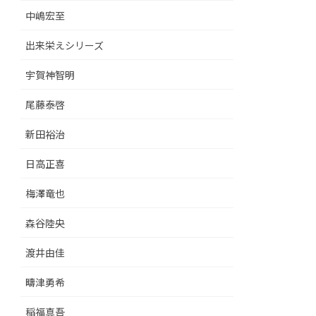
中嶋宏至
出来栄えシリーズ
宇賀神智明
尾藤泰啓
新田裕治
日高正喜
梅澤竜也
森谷陸央
渡井由佳
疇津勇希
稲福真吾