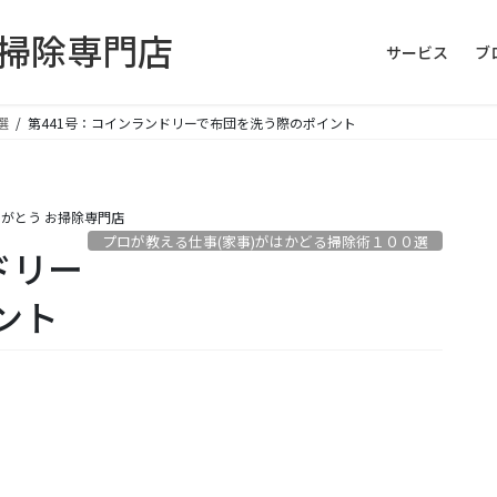
お掃除専門店
サービス
ブ
選
第441号：コインランドリーで布団を洗う際のポイント
がとう お掃除専門店
プロが教える仕事(家事)がはかどる掃除術１００選
ドリー
ント