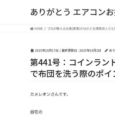
コ
ナ
ありがとう エアコン
ン
ビ
テ
ゲ
ン
ー
ツ
シ
HOME
プロが教える仕事(家事)がはかどる掃除術１００
に
ョ
移
ン
動
に
2025年10月17日
/ 最終更新日 :
2025年10月2日
あり
移
動
第441号：コインラン
で布団を洗う際のポイ
カメレオンさんです、
自宅の