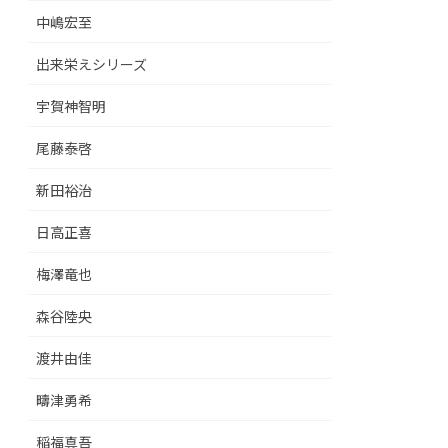
中嶋宏至
出来栄えシリーズ
宇賀神智明
尾藤泰啓
新田裕治
日高正喜
梅澤竜也
森谷陸央
渡井由佳
疇津勇希
稲福真吾