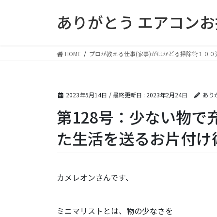
コ
ナ
ありがとう エアコン
ン
ビ
テ
ゲ
ン
ー
ツ
シ
HOME
プロが教える仕事(家事)がはかどる掃除術１００
に
ョ
移
ン
動
に
2023年5月14日
/ 最終更新日 :
2023年2月24日
あり
移
動
第128号：少ない物で
た生活を送るお片付け
カメレオンさんです、
ミニマリストとは、物の少なさを