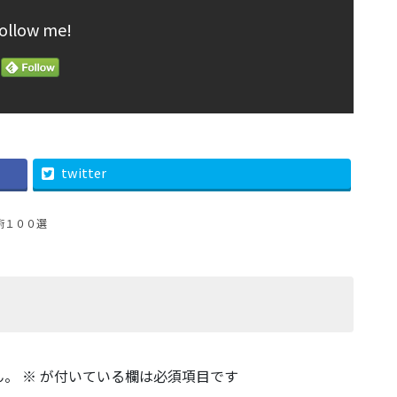
ollow me!
twitter
術１００選
ん。
※
が付いている欄は必須項目です