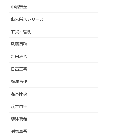
中嶋宏至
出来栄えシリーズ
宇賀神智明
尾藤泰啓
新田裕治
日高正喜
梅澤竜也
森谷陸央
渡井由佳
疇津勇希
稲福真吾