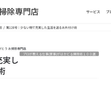
お掃除専門店
サービス
ブ
選
第128号：少ない物で充実した生活を送るお片付け術
がとう お掃除専門店
プロが教える仕事(家事)がはかどる掃除術１００選
充実し
術