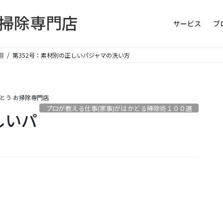
お掃除専門店
サービス
ブ
選
第352号：素材別の正しいパジャマの洗い方
とう お掃除専門店
プロが教える仕事(家事)がはかどる掃除術１００選
しいパ