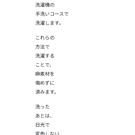
洗濯機の
手洗いコースで
洗濯します。
これらの
方法で
洗濯する
ことで、
麻素材を
傷めずに
済みます。
洗った
あとは、
日光で
変色しない