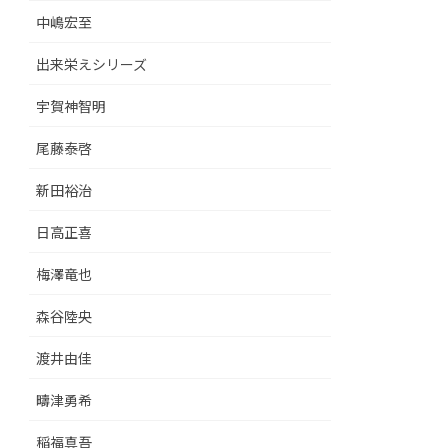
中嶋宏至
出来栄えシリーズ
宇賀神智明
尾藤泰啓
新田裕治
日高正喜
梅澤竜也
森谷陸央
渡井由佳
疇津勇希
稲福真吾