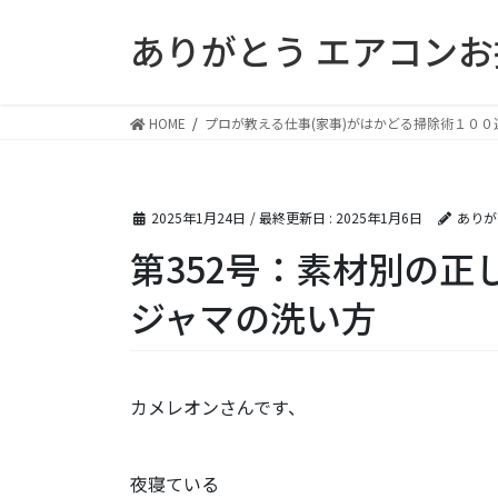
コ
ナ
ありがとう エアコン
ン
ビ
テ
ゲ
ン
ー
ツ
シ
HOME
プロが教える仕事(家事)がはかどる掃除術１００
に
ョ
移
ン
動
に
2025年1月24日
/ 最終更新日 :
2025年1月6日
ありが
移
動
第352号：素材別の正
ジャマの洗い方
カメレオンさんです、
夜寝ている