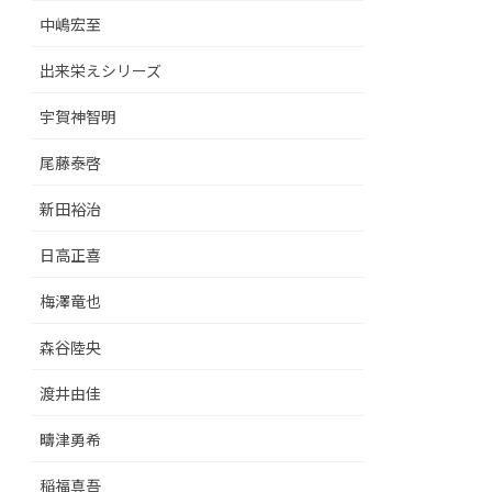
中嶋宏至
出来栄えシリーズ
宇賀神智明
尾藤泰啓
新田裕治
日高正喜
梅澤竜也
森谷陸央
渡井由佳
疇津勇希
稲福真吾