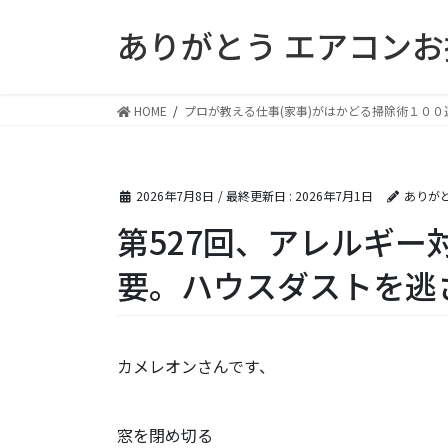
コ
ナ
ありがとう エアコン
ン
ビ
テ
ゲ
ン
ー
ツ
シ
HOME
プロが教える仕事(家事)がはかどる掃除術１００
に
ョ
移
ン
動
に
2026年7月8日
/ 最終更新日 :
2026年7月1日
ありが
移
動
第527回、アレルギー
要。ハウスダストを逃
カメレオンさんです、
窓を閉め切る