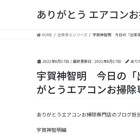
コ
ナ
ありがとう エアコン
ン
ビ
テ
ゲ
ン
ー
ツ
シ
HOME
出来栄えシリーズ
宇賀神智明 今日の「出来
に
ョ
移
ン
動
に
2021年6月17日
/ 最終更新日 :
2021年6月17日
あり
移
動
宇賀神智明 今日の「
がとうエアコンお掃除
ありがとうエアコンお掃除専門店のブログ担当
宇賀神智明編