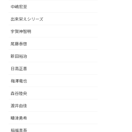
中嶋宏至
出来栄えシリーズ
宇賀神智明
尾藤泰啓
新田裕治
日高正喜
梅澤竜也
森谷陸央
渡井由佳
疇津勇希
稲福真吾